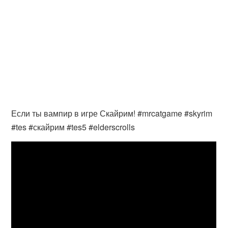
Если ты вампир в игре Скайрим! #mrcatgame #skyrim
#tes #скайрим #tes5 #elderscrolls