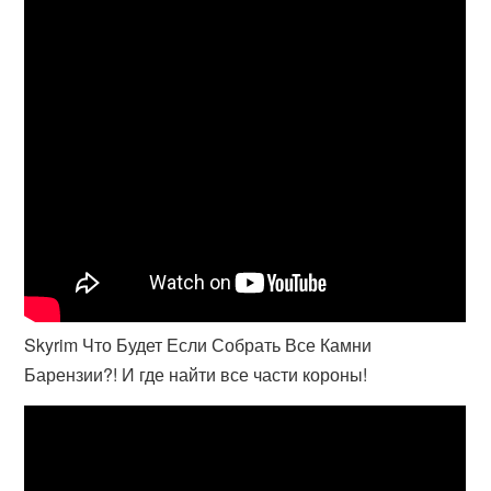
Skyrim Что Будет Если Собрать Все Камни
Барензии?! И где найти все части короны!