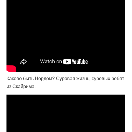
Каково быть Нордом? Суровая жизнь, суровых ребят
из Скайрима.