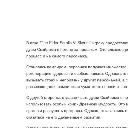
В игре "The Elder Scrolls V: Skyrim" игроку предост
души Скайрима в погоне за прошлым. Это сложное р
процесс и на самого персонажа.
Становясь вампиром, персонаж получает множество 
регенерацию здоровья и особые навыки. Однако этот
вызывать страх и неприязнь у других персонажей, а
развивающаяся вампирская чума может повлиять на
С другой стороны, отдавая часть души Скайрима в п
использовать особый крик - Древнюю мудрость. Это 
врагов и разрушать преграды. Однако, отказавшись о
сказаться на его дальнейшем развитии.
В конечном счете, выбор между становлением вампи