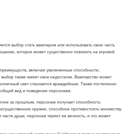
авляется выбор стать вампиром или использовать свою часть
ешение, которое может существенно повлиять на игровой
преимуществ, включая увеличенные способности,
 выбор также имеет свои недостатки. Вампирство может
 солнечный свет становится враждебным. Также постепенно
 общий вид и поведение персонажа.
огоне за прошлым, персонаж получает способность
могущественное оружие, способное противостоять множеству
т части души, персонаж теряет ее вечность, и это может
ром или отдачей части души Скайрима в погоне за прошлым