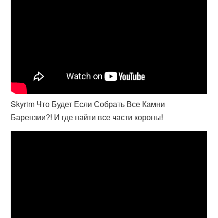
Skyrim Что Будет Если Собрать Все Камни
Барензии?! И где найти все части короны!