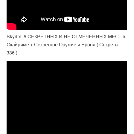
Skyrim: 5 СЕКРЕТНЫХ И НЕ ОТМЕЧЕННЫХ МЕСТ в
Скайриме + Секретное Оружие и Броня ( Секреты
336 )