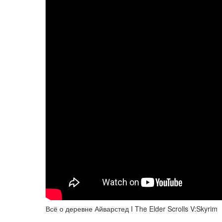
Всё о деревне Айварстед I The Elder Scrolls V:Skyrim