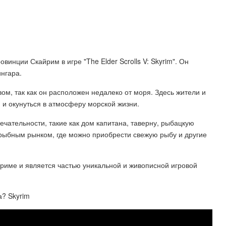
винции Скайрим в игре "The Elder Scrolls V: Skyrim". Он
нгара.
ом, так как он расположен недалеко от моря. Здесь жители и
и окунуться в атмосферу морской жизни.
чательности, такие как дом капитана, таверну, рыбацкую
м рыбным рынком, где можно приобрести свежую рыбу и другие
риме и является частью уникальной и живописной игровой
а? Skyrim