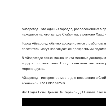
Айварстед - это один из городов, расположенных в про
находится на юго-западе Скайрима, в регионе Хаафи
Город Айварстед обычно ассоциируется с рыболовств
посетители могут наслаждаться прекрасными видами 
В Айварстеде также можно найти местные достоприме
лодку и торговые лавки. Город также известен свои
морепродукты.
Айварстед - интересное место для посещения в Скай
вселенной The Elder Scrolls.
Что Будет Если Прийти За Сераной ДО Начала Квест