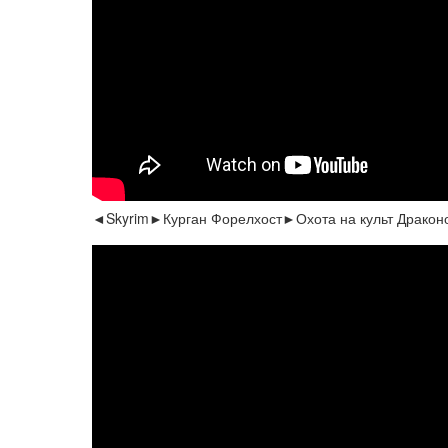
◄Skyrim►Курган Форелхост►Охота на культ Дракон