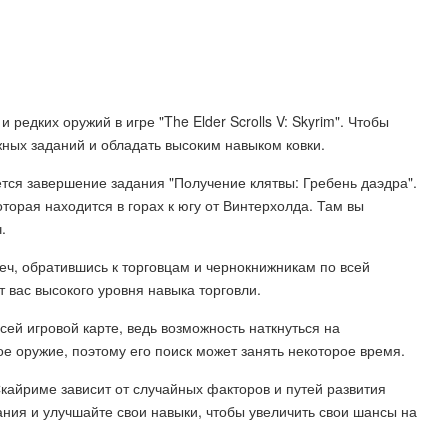
едких оружий в игре "The Elder Scrolls V: Skyrim". Чтобы
жных заданий и обладать высоким навыком ковки.
тся завершение задания "Получение клятвы: Гребень даэдра".
торая находится в горах к югу от Винтерхолда. Там вы
.
еч, обратившись к торговцам и чернокнижникам по всей
т вас высокого уровня навыка торговли.
ей игровой карте, ведь возможность наткнуться на
кое оружие, поэтому его поиск может занять некоторое время.
 Скайриме зависит от случайных факторов и путей развития
ния и улучшайте свои навыки, чтобы увеличить свои шансы на