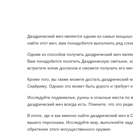
Даэдрический меч является одним из самых мощных и р
найти этот меч, вам понадобится выполнить ряд сло
Одним из способов получить даэдрический меч являе
Вам понадобится посетить Даэдрическую святыню, ко
встретите князя доспехов и сможете получить его меч
Кроме того, вы также можете достать даэдрический м
Скайриму. Однако это может быть дорого и требует о
Исследуйте подземелья, руины и опасные места по вс
даэдрический меч всегда есть. Помните, что это ред
В итоге, где и как именно найти даэдрический меч в
вашего персонажа. Исследуйте мир, выполняйте зада
обретение этого могущественного оружия.