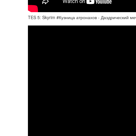
TES 5: Skyrim #Кузница атронахов - Даэдрический ме