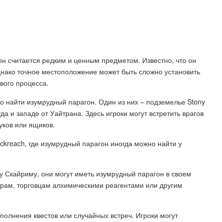
агон считается редким и ценным предметом. Известно, что он
днако точное местоположение может быть сложно установить
вого процесса.
о найти изумрудный парагон. Один из них – подземелье Stony
да и западе от Уайтрана. Здесь игроки могут встретить врагов
уков или ящиков.
kreach, где изумрудный парагон иногда можно найти у
му Скайриму, они могут иметь изумрудный парагон в своем
ирам, торговцам алхимическими реагентами или другим
олнения квестов или случайных встреч. Игроки могут