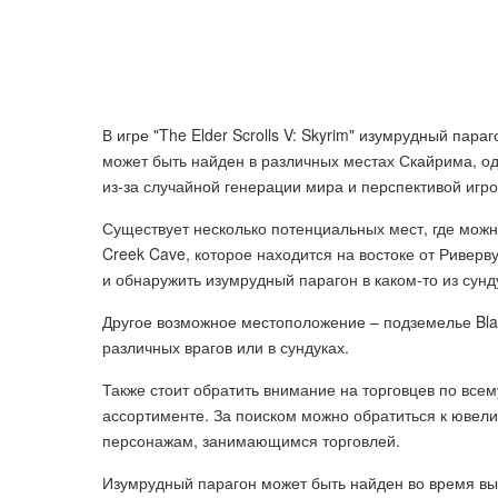
В игре "The Elder Scrolls V: Skyrim" изумрудный пар
может быть найден в различных местах Скайрима, о
из-за случайной генерации мира и перспективой игро
Существует несколько потенциальных мест, где можн
Creek Cave, которое находится на востоке от Риверву
и обнаружить изумрудный парагон в каком-то из сунд
Другое возможное местоположение – подземелье Blac
различных врагов или в сундуках.
Также стоит обратить внимание на торговцев по все
ассортименте. За поиском можно обратиться к ювел
персонажам, занимающимся торговлей.
Изумрудный парагон может быть найден во время вып