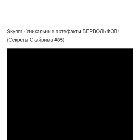
Skyrim - Уникальные артефакты ВЕРВОЛЬФОВ!
(Секреты Скайрима #85)