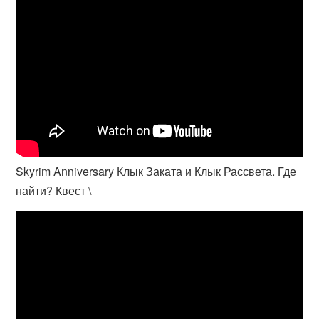
Skyrim Anniversary Клык Заката и Клык Рассвета. Где
найти? Квест \