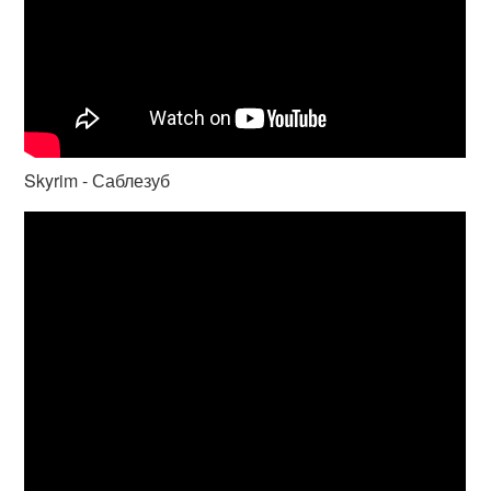
Skyrim - Саблезуб