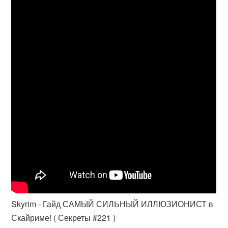
Skyrim - Гайд САМЫЙ СИЛЬНЫЙ ИЛЛЮЗИОНИСТ в
Скайриме! ( Секреты #221 )