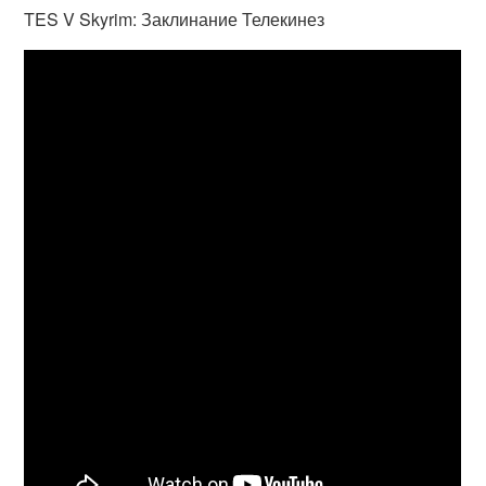
TES V Skyrim: Заклинание Телекинез