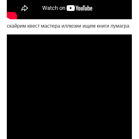
скайрим квест мастера иллюзии ищем книги лумагра