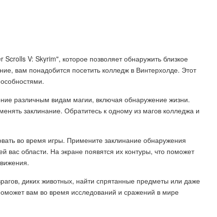
 Scrolls V: Skyrim", которое позволяет обнаружить близкое
ние, вам понадобится посетить колледж в Винтерхолде. Этот
пособностями.
ение различным видам магии, включая обнаружение жизни.
менять заклинание. Обратитесь к одному из магов колледжа и
овать во время игры. Примените заклинание обнаружения
й вас области. На экране появятся их контуры, что поможет
движения.
рагов, диких животных, найти спрятанные предметы или даже
поможет вам во время исследований и сражений в мире