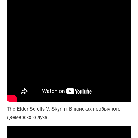
The Elder Scrolls V: Skyrim: В поисках необычного
двемерского лука.