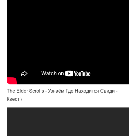
The Elder Scrolls - Узнаём Где Находится Свиди -
Квест \