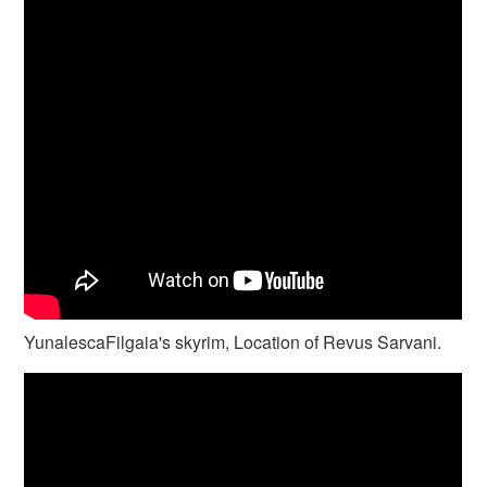
YunalescaFilgaia's skyrim, Location of Revus Sarvani.