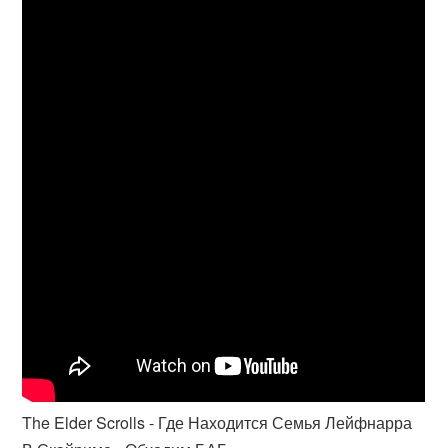
The Elder Scrolls - Где Находится Семья Лейфнарра