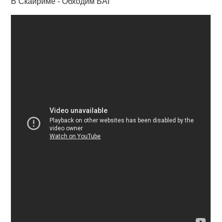
В Скайриме - Обходим БАГ