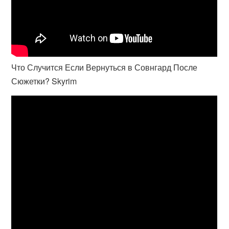
Что Случится Если Вернуться в Совнгард После
Сюжетки? Skyrim