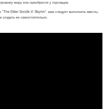
гровому миру или приобрести у торговцев.
"The Elder Scrolls V: Skyrim", вам следует выполнить квесты,
и создать ее самостоятельно.