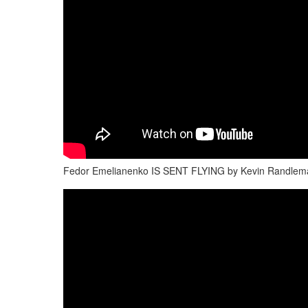
Fedor Emelianenko IS SENT FLYING by Kevin Randle