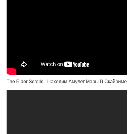
The Elder Scrolls - Находим Амулет Мары В Скайриме