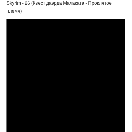
Skyrim - 26 (Квест даэрда Малаката - Проклятое
племя)