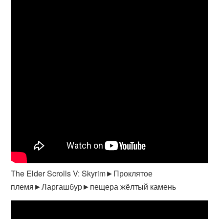
The Elder Scrolls V: Skyrim►Проклятое
племя►Ларгашбур►пещера жёлтый камень