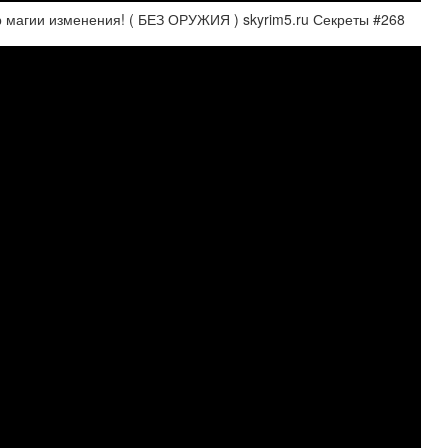
агии изменения! ( БЕЗ ОРУЖИЯ ) skyrim5.ru Секреты #268