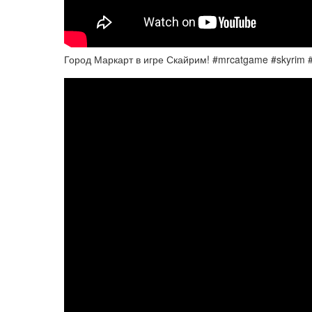
Город Маркарт в игре Скайрим! #mrcatgame #skyrim #t