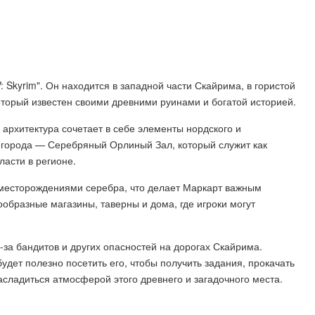
V: Skyrim". Он находится в западной части Скайрима, в гористой
оторый известен своими древними руинами и богатой историей.
 архитектура сочетает в себе элементы нордского и
ь города — Серебряный Орлиный Зал, который служит как
ласти в регионе.
 месторождениями серебра, что делает Маркарт важным
образные магазины, таверны и дома, где игроки могут
за бандитов и других опасностей на дорогах Скайрима.
будет полезно посетить его, чтобы получить задания, прокачать
асладиться атмосферой этого древнего и загадочного места.