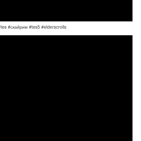
es #скайрим #tes5 #elderscrolls