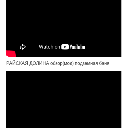
РАЙСКАЯ ДОЛИНА обзор(мод) подземная баня