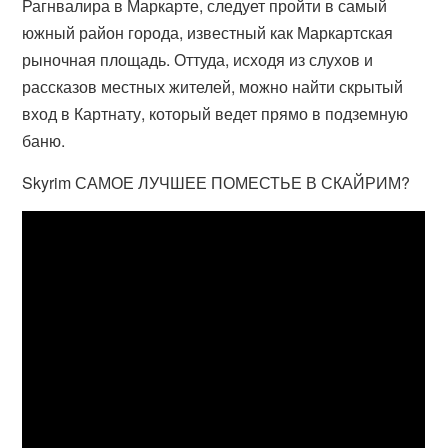
Рагнвалира в Маркарте, следует пройти в самый
южный район города, известный как Маркартская
рыночная площадь. Оттуда, исходя из слухов и
рассказов местных жителей, можно найти скрытый
вход в Картнату, который ведет прямо в подземную
баню.
Skyrim САМОЕ ЛУЧШЕЕ ПОМЕСТЬЕ В СКАЙРИМ?