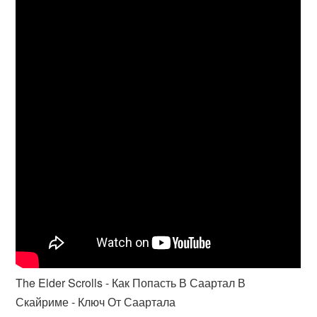
The Elder Scrolls - Как Попасть В Саартал В
Скайриме - Ключ От Саартала