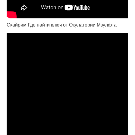
Скайрим Где найти ключ от Окулатории Мзулфта