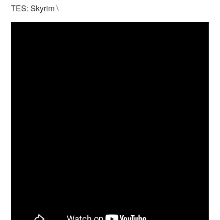
TES: Skyrim \