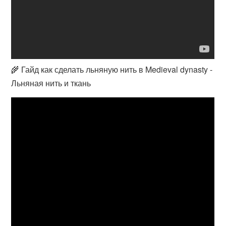
🌾 Гайд как сделать льняную нить в Medieval dynasty -
Льняная нить и ткань