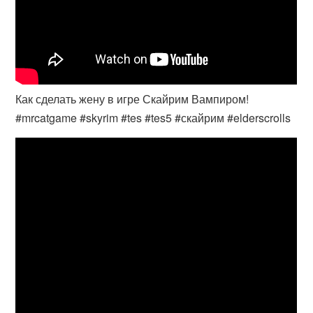
Как сделать жену в игре Скайрим Вампиром!
#mrcatgame #skyrim #tes #tes5 #скайрим #elderscrolls