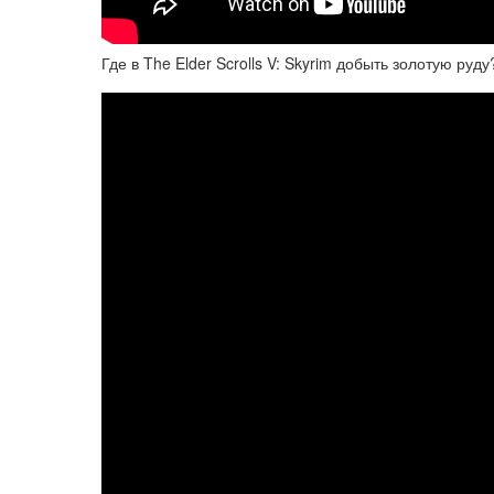
Где в The Elder Scrolls V: Skyrim добыть золотую руду