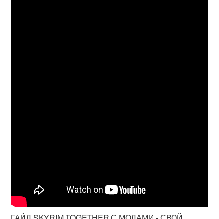
ГАЙД SKYRIM TOGETHER С МОДАМИ - СВОЙ