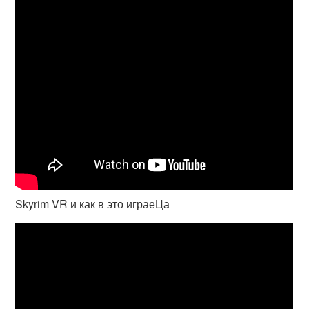
Skyrim VR и как в это играеЦа