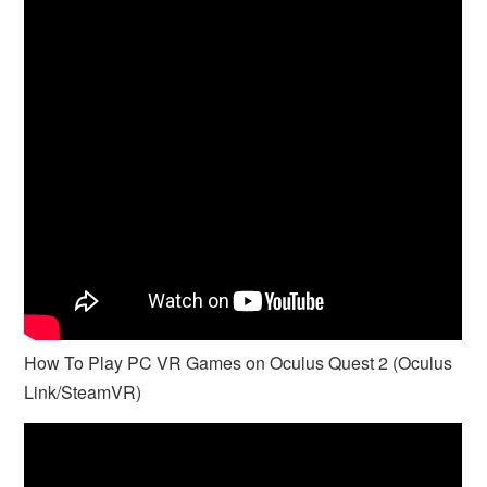
How To Play PC VR Games on Oculus Quest 2 (Oculus
Link/SteamVR)