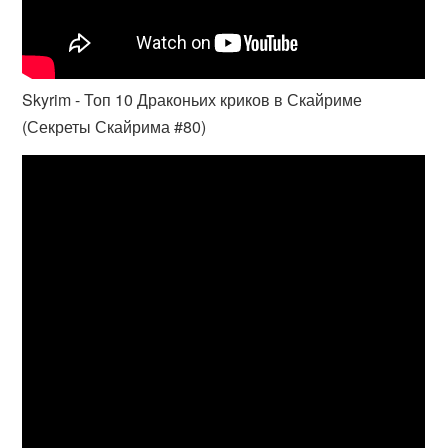
Skyrim - Топ 10 Драконьих криков в Скайриме
(Секреты Скайрима #80)