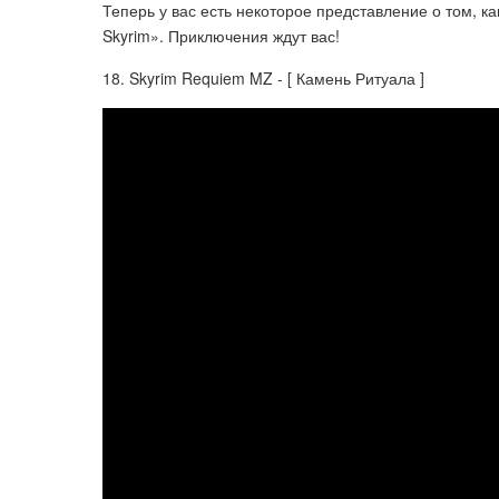
Теперь у вас есть некоторое представление о том, как
Skyrim». Приключения ждут вас!
18. Skyrim Requiem MZ - [ Камень Ритуала ]