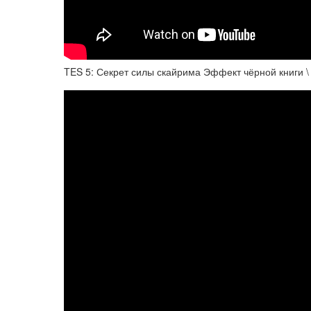
TES 5: Секрет силы скайрима Эффект чёрной книги \