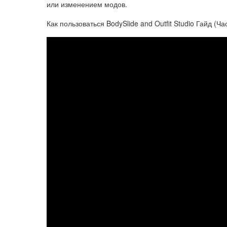
или изменением модов.
Как пользоваться BodySlide and Outfit Studio Гайд (Ча