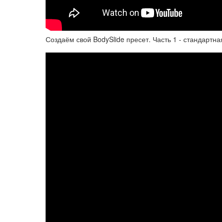
Создаём свой BodySlide пресет. Часть 1 - стандартна