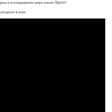
дачи в исследовании мира магии Skyrim!
апарник в игре