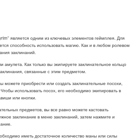
Skyrim” является одним из ключевых элементов геймплея. Для
уется способность использовать магию. Как и в любом ролевом
вания заклинаний.
и амулета. Как только вы экипируете заклинательное кольцо
заклинания, связанные с этим предметом.
Вы можете приобрести или создать заклинательные посохи,
 Чтобы использовать посох, его необходимо экипировать в
виши или кнопки.
нательных предметов, вы все равно можете кастовать
нужное заклинание в меню заклинаний, затем нажмите и
нание.
еобходимо иметь достаточное количество маны или силы