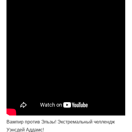
Вампир против Эльзы! Экстремальный челлендж
Уэнсдей Аддамс!