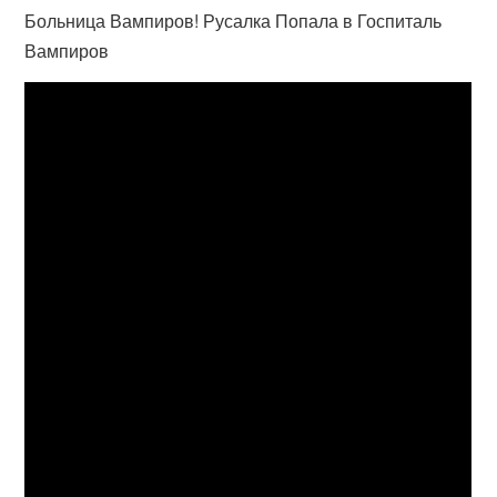
Больница Вампиров! Русалка Попала в Госпиталь
Вампиров