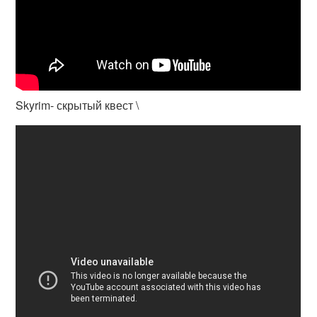
Skyrim- скрытый квест \