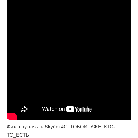
Фикс спутника в Skyrim.#С_ТОБОЙ_УЖЕ_КТО-
ТО_ЕСТЬ