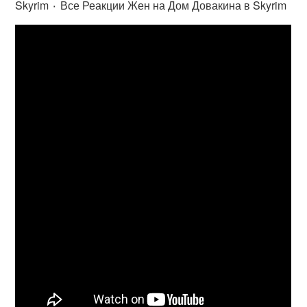
Skyrim ٠ Все Реакции Жен на Дом Довакина в Skyrim