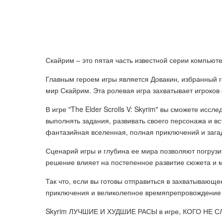
Скайрим – это пятая часть известной серии компьютер
Главным героем игры является Довакин, избранный 
мир Скайрим. Эта ролевая игра захватывает игроков
В игре "The Elder Scrolls V: Skyrim" вы сможете исс
выполнять задания, развивать своего персонажа и в
фантазийная вселенная, полная приключений и зага
Сценарий игры и глубина ее мира позволяют погрузи
решение влияет на постепенное развитие сюжета и 
Так что, если вы готовы отправиться в захватывающ
приключения и великолепное времяпрепровождение 
Skyrim ЛУЧШИЕ И ХУДШИЕ РАСЫ в игре, КОГО НЕ 