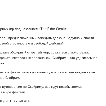
ных игр под названием "The Elder Scrolls".
герой предназначенный победить дракона Алдуина и спасти
 своей огромностью и свободой действий.
ледовать обширный открытый мир, сражаться с монстрами,
стречать интересных персонажей. Скайрим – это удивительная
док.
ться в фантастическую эпическую историю, где каждое ваше
мир Скайрим.
ее путешествие по Скайриму, вас ждут незабываемые
в мире фэнтези.
СЛЕДУЕТ ВЫБИРАТЬ