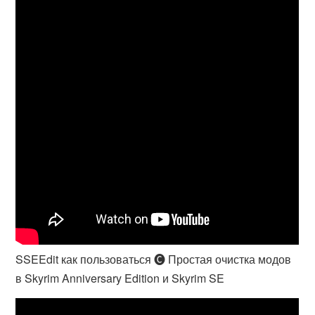
SSEEdit как пользоваться 🅒 Простая очистка модов
в Skyrim Anniversary Edition и Skyrim SE