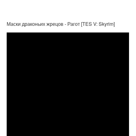
Маски драконьих жрецов - Рагот [TES V: Skyrim]