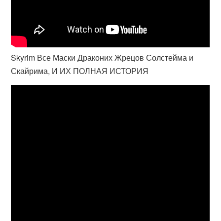
Skyrim Все Маски Драконих Жрецов Солстейма и
Скайрима, И ИХ ПОЛНАЯ ИСТОРИЯ