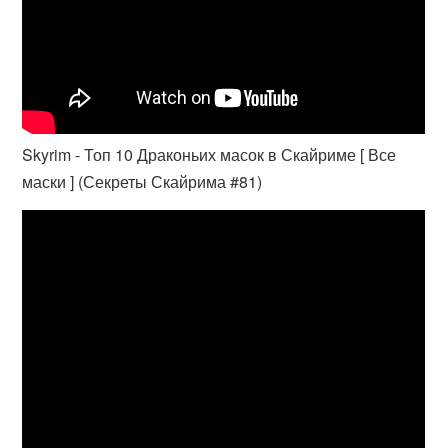
Skyrim - Топ 10 Драконьих масок в Скайриме [ Все
маски ] (Секреты Скайрима #81)