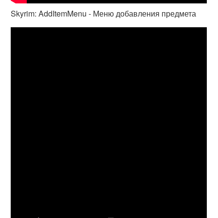
Skyrim: AddItemMenu - Меню добавления предмета