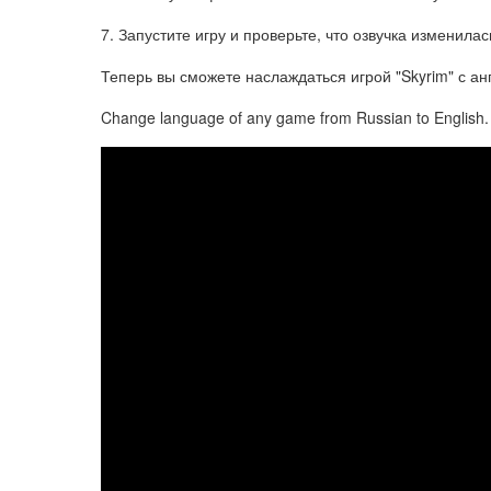
7. Запустите игру и проверьте, что озвучка изменилас
Теперь вы сможете наслаждаться игрой "Skyrim" с ан
Change language of any game from Russian to English.