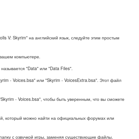
rolls V: Skyrim" на английский язык, следуйте этим простым
а вашем компьютере.
называется "Data" или "Data Files".
rim - Voices.bsa" или "Skyrim - VoicesExtra.bsa". Этот файл
kyrim - Voices.bsa", чтобы быть уверенным, что вы сможете
кой, который можно найти на официальных форумах или
в папку с озвучкой игры, заменяя существующие файлы.