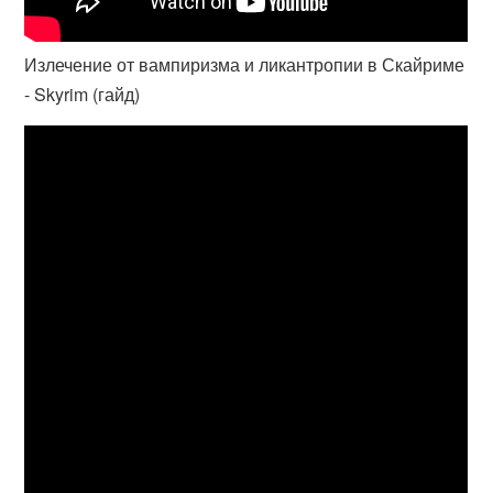
Излечение от вампиризма и ликантропии в Скайриме
- Skyrim (гайд)