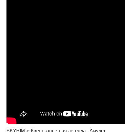
SKYRIM ➢ Квест запретная легенда - Амулет