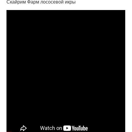
Скайрим Фарм лососевой икры