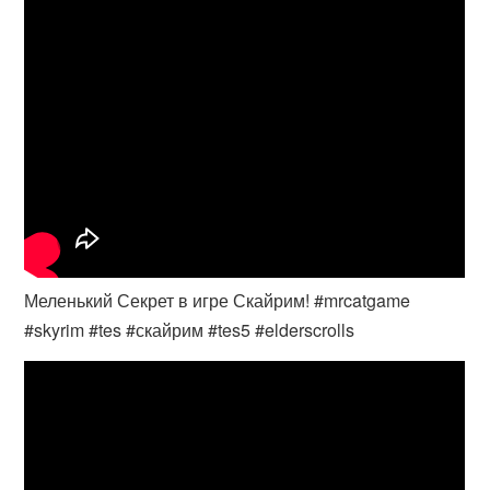
Меленький Секрет в игре Скайрим! #mrcatgame
#skyrim #tes #скайрим #tes5 #elderscrolls