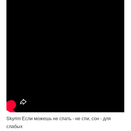
Skyrim Если можешь не спать - не спи, сон - для
слабых