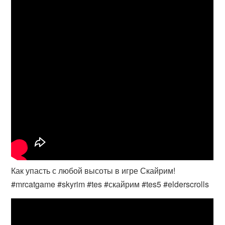
Как упасть с любой высоты в игре Скайрим!
#mrcatgame #skyrim #tes #скайрим #tes5 #elderscrolls