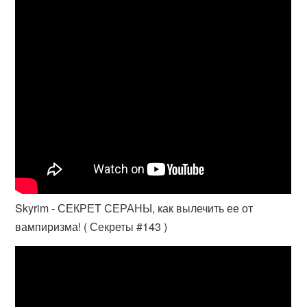
Skyrim - СЕКРЕТ СЕРАНЫ, как вылечить ее от
вампиризма! ( Секреты #143 )