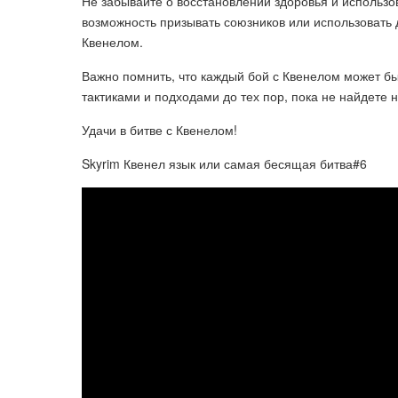
Не забывайте о восстановлении здоровья и использов
возможность призывать союзников или использовать 
Квенелом.
Важно помнить, что каждый бой с Квенелом может б
тактиками и подходами до тех пор, пока не найдете
Удачи в битве с Квенелом!
Skyrim Квенел язык или самая бесящая битва#6