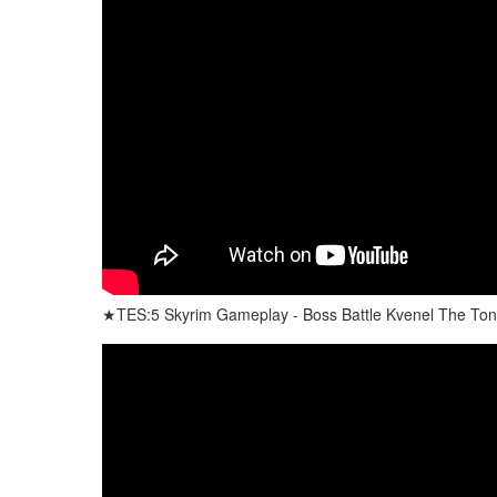
★TES:5 Skyrim Gameplay - Boss Battle Kvenel The Tongu