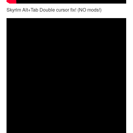
Skyrim Alt+Tab Double cursor fix! (NO mods!)