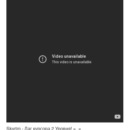
Skyrim - Лаг курсора 2 Уровня! =_=