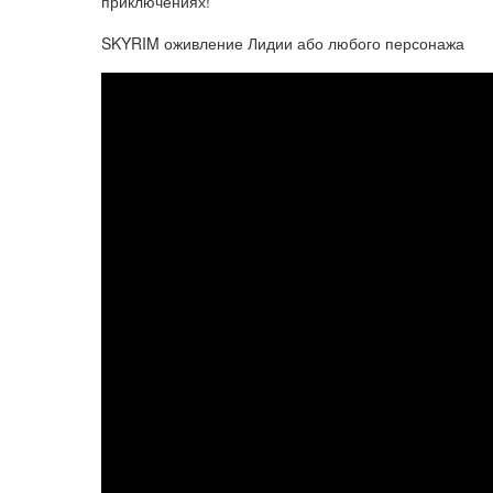
приключениях!
SKYRIM оживление Лидии або любого персонажа