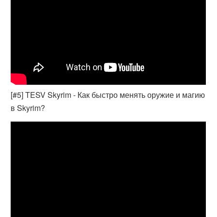
[#5] TESV Skyrim - Как быстро менять оружие и магию
в Skyrim?