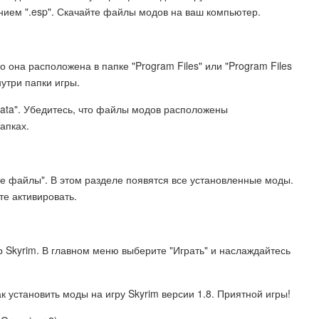
нием ".esp". Скачайте файлы модов на ваш компьютер.
 она расположена в папке "Program Files" или "Program Files
нутри папки игры.
Data". Убедитесь, что файлы модов расположены
апках.
ые файлы". В этом разделе появятся все установленные моды.
те активировать.
р Skyrim. В главном меню выберите "Играть" и наслаждайтесь
к установить моды на игру Skyrim версии 1.8. Приятной игры!