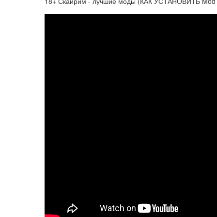
18+ Скайрим - лучшие моды (КАК УСТАНОВИТЬ Mod O