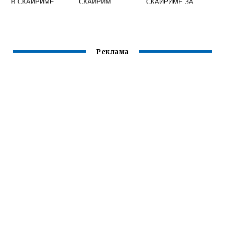
В СКАЙРИМЕ
СКАЙРИМ
СКАЙРИМЕ ЗА
ВОИНА
Реклама